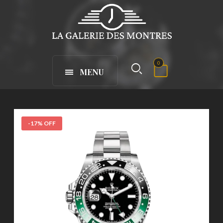
0
MENU
-17% OFF