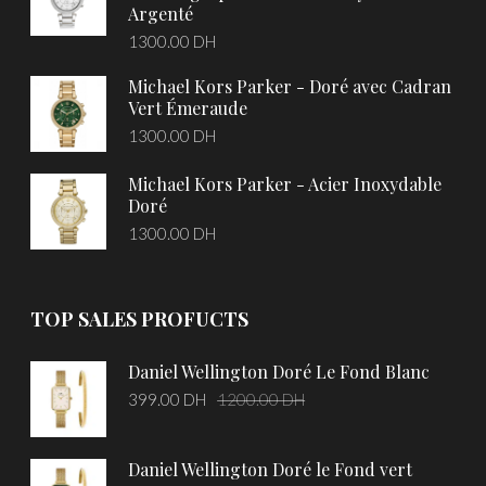
Argenté
1300.00
DH
Michael Kors Parker - Doré avec Cadran
Vert Émeraude
1300.00
DH
Michael Kors Parker - Acier Inoxydable
Doré
1300.00
DH
TOP SALES PROFUCTS
Daniel Wellington Doré Le Fond Blanc
Original
Current
399.00
DH
1200.00
DH
price
price
was:
is:
Daniel Wellington Doré le Fond vert
1200.00 DH.
399.00 DH.