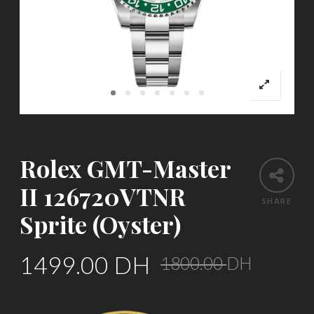
Rolex GMT-Master
II 126720VTNR
SHARE
Sprite (Oyster)
Origin
Curre
1499.00
DH
1800.00
DH
price
price