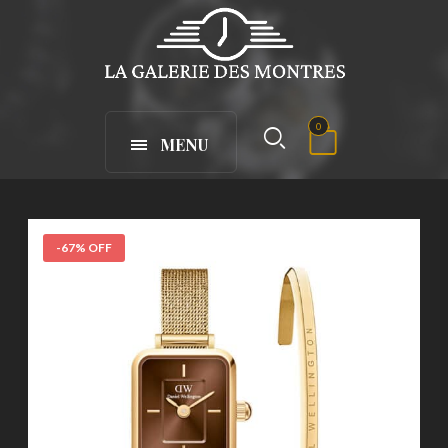
0
MENU
-67% OFF