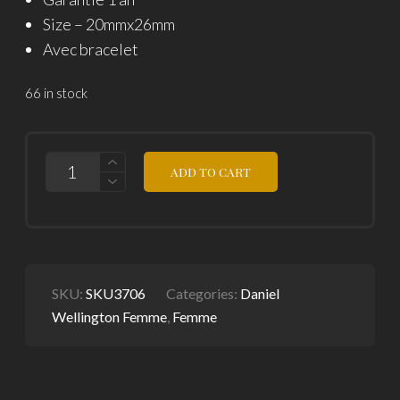
Size –
20mmx26mm
Avec bracelet
66 in stock
MINI
ADD TO CART
EVERGOLD
GOLD
AMBER
QUANTITY
SKU:
SKU3706
Categories:
Daniel
Wellington Femme
,
Femme