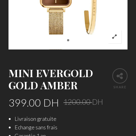
MINI EVERGOLD
GOLD AMBER
SHARE
Origina
Curren
399.00
DH
1200.00
DH
price
price
Livraison gratuite
was:
is:
Echange sans frais
1200.0
399.00
Garantie 1 an