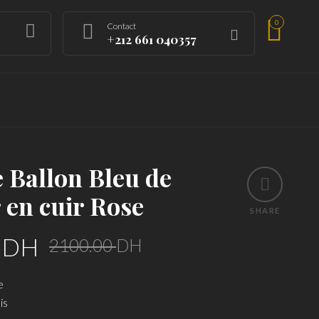
0
Contact
+212 661 040357
 Ballon Bleu de
 en cuir Rose
SHARE
Original
Current
0
DH
2100.00
DH
price
price
e
was:
is:
is