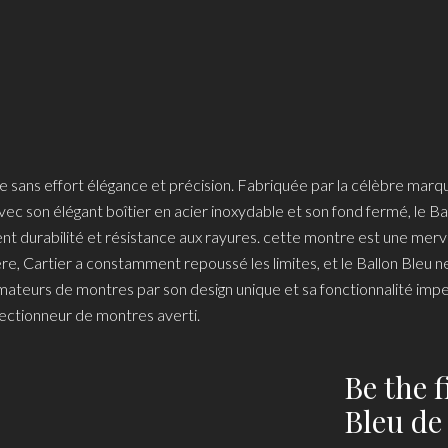
ie sans effort élégance et précision. Fabriquée par la célèbre marq
ec son élégant boîtier en acier inoxydable et son fond fermé, le Bal
 durabilité et résistance aux rayures. cette montre est une merve
gère, Cartier a constamment repoussé les limites, et le Ballon Bleu
amateurs de montres par son design unique et sa fonctionnalité imp
llectionneur de montres averti.
Be the 
Bleu de