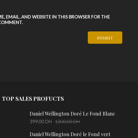
E, EMAIL, AND WEBSITE IN THIS BROWSER FOR THE
 COMMENT.
TOP SALES PROFUCTS
Daniel Wellington Doré Le Fond Blanc
Original
Current
399.00
DH
1200.00
DH
price
price
Daniel Wellington Doré le Fond vert
was:
is: